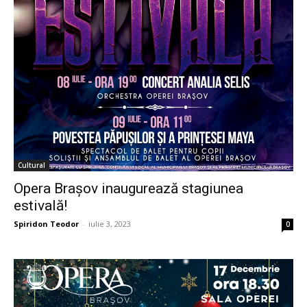
Cultural
Opera Brașov inaugurează stagiunea
estivală!
Spiridon Teodor
-
iulie 3, 2023
0