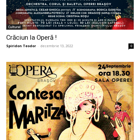
Cultural
Crăciun la Operă !
Spiridon Teodor
-
decembrie 13, 2022
0