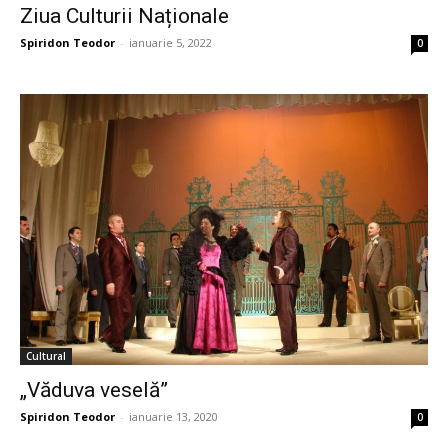
Ziua Culturii Naționale
Spiridon Teodor
-
ianuarie 5, 2022
0
Cultural
„Văduva veselă”
Spiridon Teodor
-
ianuarie 13, 2020
0