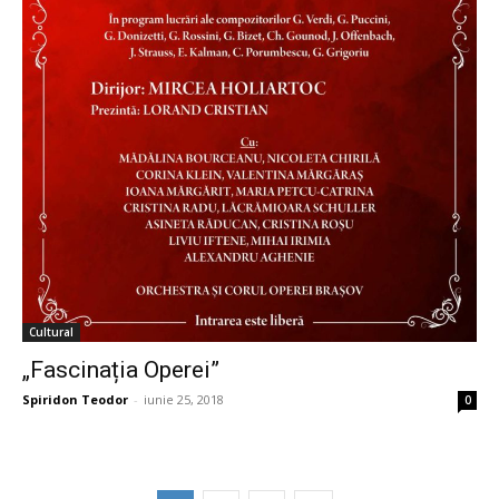
Cultural
„Fascinația Operei”
Spiridon Teodor
-
iunie 25, 2018
0