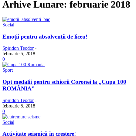
Arhive Lunare: februarie 2018
Social
Emoții pentru absolvenții de liceu!
Spiridon Teodor
-
februarie 5, 2018
0
Sport
Opt medalii pentru schiorii Coronei la „Cupa 100
ROMÂNIA”
Spiridon Teodor
-
februarie 5, 2018
0
Social
Activitate seismică în creștere!