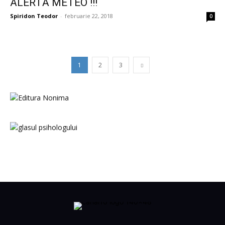
ALERTĂ METEO !!!
Spiridon Teodor
-
februarie 22, 2018
0
1
2
3