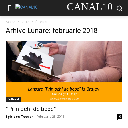
CANAL10
Acasă
2018
februarie
Arhive Lunare: februarie 2018
Cultural
”Prin ochi de bebe”
Spiridon Teodor
-
februarie 28, 2018
0