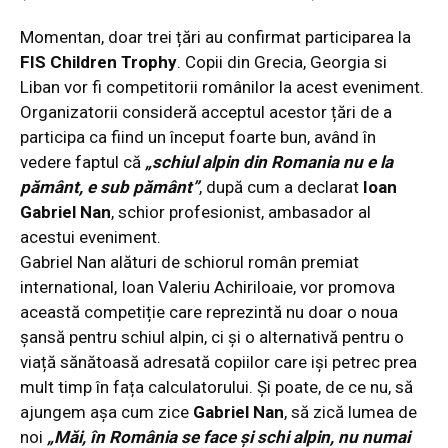
Momentan, doar trei țări au confirmat participarea la
FIS Children Trophy
. Copii din Grecia, Georgia si
Liban vor fi competitorii românilor la acest eveniment.
Organizatorii consideră acceptul acestor țări de a
participa ca fiind un început foarte bun, având în
vedere faptul că
„schiul alpin din Romania nu e la
pământ, e sub pământ”
, după cum a declarat
Ioan
Gabriel Nan
, schior profesionist, ambasador al
acestui eveniment.
Gabriel Nan alături de schiorul român premiat
international, Ioan Valeriu Achiriloaie, vor promova
această competiție care reprezintă nu doar o noua
șansă pentru schiul alpin, ci și o alternativă pentru o
viață sănătoasă adresată copiilor care iși petrec prea
mult timp în fața calculatorului. Și poate, de ce nu, să
ajungem așa cum zice
Gabriel Nan
, să zică lumea de
noi
„Măi, în România se face și schi alpin, nu numai