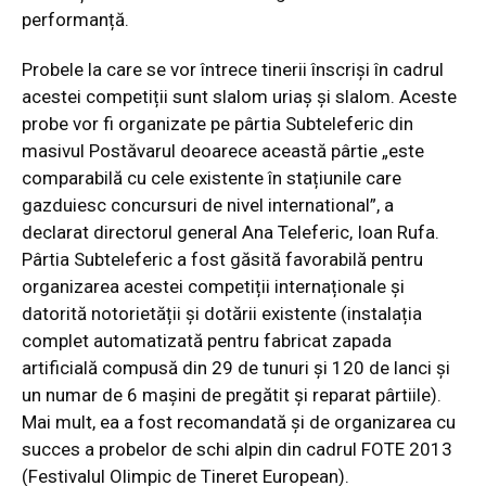
performanță.
Probele la care se vor întrece tinerii înscriși în cadrul
acestei competiții sunt slalom uriaș și slalom. Aceste
probe vor fi organizate pe pârtia Subteleferic din
masivul Postăvarul deoarece această pârtie „este
comparabilă cu cele existente în stațiunile care
gazduiesc concursuri de nivel international”, a
declarat directorul general Ana Teleferic, Ioan Rufa.
Pârtia Subteleferic a fost găsită favorabilă pentru
organizarea acestei competiții internaționale și
datorită notorietății și dotării existente (instalația
complet automatizată pentru fabricat zapada
artificială compusă din 29 de tunuri și 120 de lanci și
un numar de 6 mașini de pregătit și reparat pârtiile).
Mai mult, ea a fost recomandată și de organizarea cu
succes a probelor de schi alpin din cadrul FOTE 2013
(Festivalul Olimpic de Tineret European).