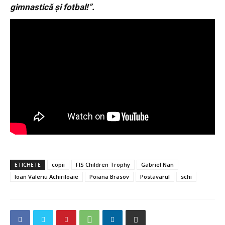
gimnastică și fotbal!”.
ETICHETE
copii
FIS Children Trophy
Gabriel Nan
Ioan Valeriu Achiriloaie
Poiana Brasov
Postavarul
schi