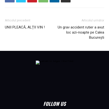
Articolul precedent
Articolul următor
UNII PLEACĂ, ALȚII VIN !
Un grav accident rutier a avut
loc azi-noapte pe Calea
București
FOLLOW US