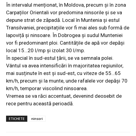
În intervalul menționat, în Moldova, precum și în zona
Carpaților Orientali vor predomina ninsorile și se va
depune strat de zăpadă. Local în Muntenia și estul
Transilvaniei, precipitațiile vor fi mai ales sub formă de
lapoviță și ninsoare. În Dobrogea și sudul Munten
iei
vor fi predominant ploi. Cantitățile de apă vor depăși
local 15…20 l/mp și izolat 30 l/mp.
În special în sud-estul țării, se va semnala polei.
Vântul va avea intensificări în majoritatea regiunilor,
mai susținute în est și sud-est, cu viteze de 55…65
km/h, precum și la munte, unde rafalele vor depăși 70
km/h, temporar viscolind ninsoarea.
Vremea se va răci accentuat, devenind deosebit de
rece pentru această perioadă.
ETICHETE
ninsori