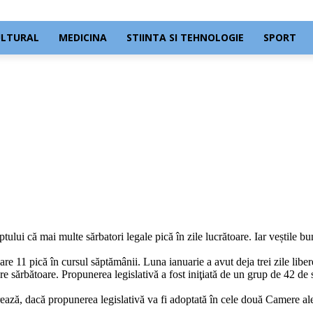
ULTURAL
MEDICINA
STIINTA SI TEHNOLOGIE
SPORT
tului că mai multe sărbatori legale pică în zile lucrătoare. Iar veștile b
are 11 pică în cursul săptămânii. Luna ianuarie a avut deja trei zile libere
e sărbătoare. Propunerea legislativă a fost iniţiată de un grup de 42 de se
ează, dacă propunerea legislativă va fi adoptată în cele două Camere ale