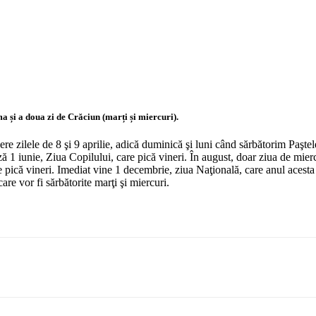
 și a doua zi de Crăciun (marți și miercuri).
bere zilele de 8 şi 9 aprilie, adică duminică şi luni când sărbătorim Paştel
ază 1 iunie, Ziua Copilului, care pică vineri. În august, doar ziua de mi
pică vineri. Imediat vine 1 decembrie, ziua Naţională, care anul acesta va
are vor fi sărbătorite marţi şi miercuri.