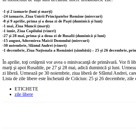
-1 și 2 ianuarie (luni și marți)
-24 ianuarie, Ziua Unirii Principatelor Române (miercuri)
-8 și 9 aprilie, prima și a doua zi de Paști (duminică și luni)
-1 mai, Ziua Muncii (marți)
-1 iunie, Ziua Copilului (vineri)
-27 și 28 mai, prima și a doua zi de Rusalii (duminică și luni)
-15 august, Adormirea Maicii Domnului (miercuri)
-30 noiembrie, Sfântul Andrei (vineri)
-1 decembrie, Ziua Naționala a României (sâmbătă) – 25 și 26 decembrie, prima
În aprilie, toţi cetăţenii vor avea o minivacanţă de primăvară. Vor fi li
marţi şi apoi Rusaliile, pe 27 şi 28 mai, adică duminică şi luni. Urme
zi liberă. Urmează pe 30 noiembrie, ziua liberă de Sfântul Andrei, care 
Lista de zile libere este încheiată de Crăciun: 25 şi 26 decembrie, zile c
ETICHETE
zile libere