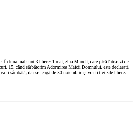
e. În luna mai sunt 3 libere: 1 mai, ziua Muncii, care pică într-o zi de
ercuri, 15, când sărbătorim Adormirea Maicii Domnului, este declarată
 fi sâmbătă, dar se leagă de 30 noiembrie şi vor fi trei zile libere.