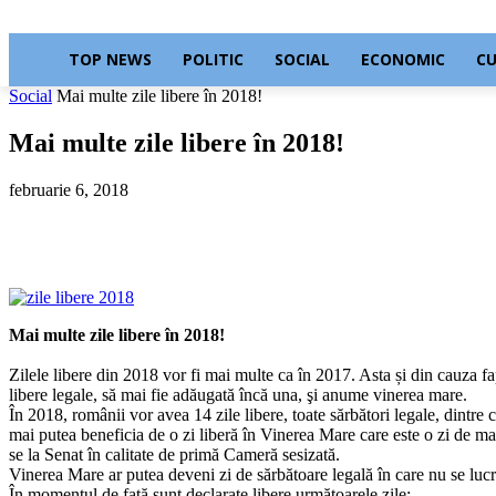
TOP NEWS
POLITIC
SOCIAL
ECONOMIC
C
Social
Mai multe zile libere în 2018!
Mai multe zile libere în 2018!
februarie 6, 2018
Acțiune
Mai multe zile libere în 2018!
Zilele libere din 2018 vor fi mai multe ca în 2017. Asta și din cauza fap
libere legale, să mai fie adăugată încă una, şi anume vinerea mare.
În 2018, românii vor avea 14 zile libere, toate sărbători legale, dintre c
mai putea beneficia de o zi liberă în Vinerea Mare care este o zi de mar
se la Senat în calitate de primă Cameră sesizată.
Vinerea Mare ar putea deveni zi de sărbătoare legală în care nu se lucr
În momentul de față sunt declarate libere următoarele zile: