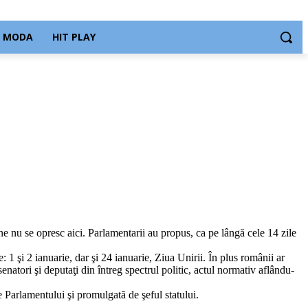
MODA
HIT PLAY
une nu se opresc aici. Parlamentarii au propus, ca pe lângă cele 14 zile
: 1 şi 2 ia
nuarie, dar şi 24 ianuarie, Ziua Unirii. În plus românii ar
natori şi deputaţi din întreg spectrul politic, actul normativ aflându-
 Parlamentului şi promulgată de şeful statului.