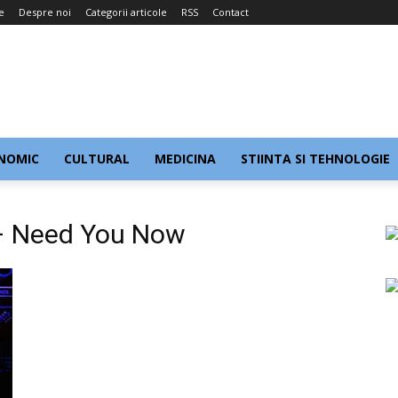
e
Despre noi
Categorii articole
RSS
Contact
NOMIC
CULTURAL
MEDICINA
STIINTA SI TEHNOLOGIE
 – Need You Now