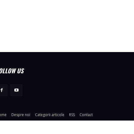
OLLOW US
ome
Despre noi
Categorii articole
RSS
Contact