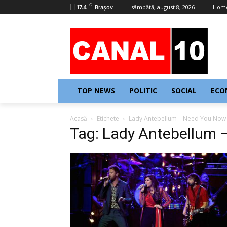
C
sâmbătă, august 8, 2026
Hom
17.4
Braşov
TOP NEWS
POLITIC
SOCIAL
ECO
Acasă
Etichete
Lady Antebellum – Need You Now
Tag: Lady Antebellum