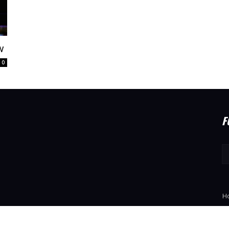
w
0
F
H