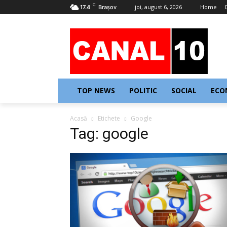
C
joi, august 6, 2026
Home
17.4
Braşov
TOP NEWS
POLITIC
SOCIAL
ECO
Acasă
Etichete
Google
Tag: google