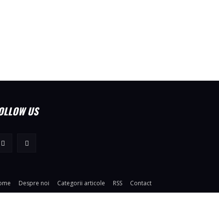
OLLOW US
ome
Despre noi
Categorii articole
RSS
Contact