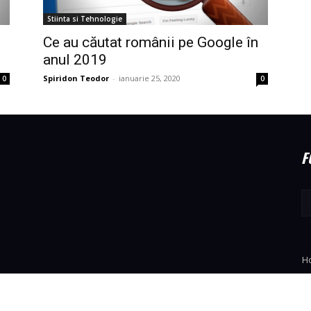
Stiinta si Tehnologie
Ce au căutat românii pe Google în
anul 2019
Spiridon Teodor
-
ianuarie 25, 2020
0
0
F
H