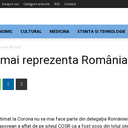
Despre noi
Categorii articole
RSS
Contact
NOMIC
CULTURAL
MEDICINA
STIINTA SI TEHNOLOGIE
Corea de Sud!
a mai reprezenta România
gitimat la Corona nu va mai face parte din delegația României 
ovean a aflat de pe siteul COSR ca a fost scos din lotul olim