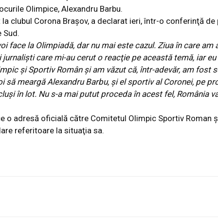
ocurile Olimpice, Alexandru Barbu.
 la clubul Corona Braşov, a declarat ieri, într-o conferinţă de
e Sud.
oi face la Olimpiadă, dar nu mai este cazul. Ziua în care am a
jurnalişti care mi-au cerut o reacţie pe această temă, iar e
impic şi Sportiv Român şi am văzut că, într-adevăr, am fost s
i să meargă Alexandru Barbu, şi el sportiv al Coronei, pe pro
luşi în lot. Nu s-a mai putut proceda în acest fel, România va
ce o adresă oficială către Comitetul Olimpic Sportiv Roman ş
lare referitoare la situaţia sa.