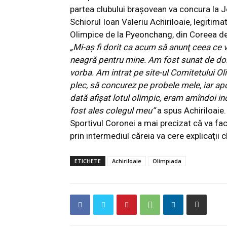
partea clubului braşovean va concura la J
Schiorul Ioan Valeriu Achiriloaie, legitimat
Olimpice de la Pyeonchang, din Coreea d
„Mi-aş fi dorit ca acum să anunţ ceea ce v
neagră pentru mine. Am fost sunat de doi 
vorba. Am intrat pe site-ul Comitetului Ol
plec, să concurez pe probele mele, iar apo
dată afişat lotul olimpic, eram amîndoi inc
fost ales colegul meu“
a spus Achiriloaie.
Sportivul Coronei a mai precizat că va fa
prin intermediul căreia va cere explicaţii c
ETICHETE
Achiriloaie
Olimpiada