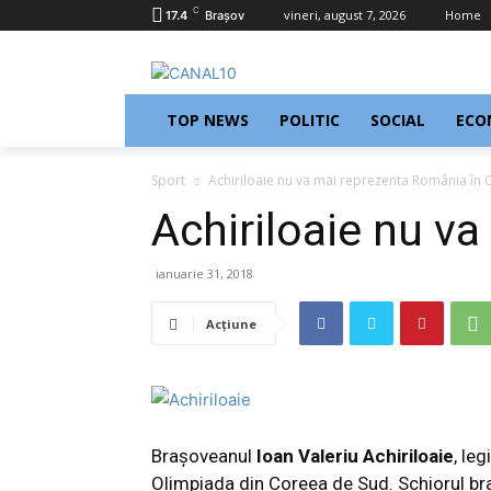
C
vineri, august 7, 2026
Home
17.4
Braşov
TOP NEWS
POLITIC
SOCIAL
ECO
Sport
Achiriloaie nu va mai reprezenta România în 
Achiriloaie nu v
ianuarie 31, 2018
Acțiune
Brașoveanul
Ioan Valeriu Achiriloaie
, le
Olimpiada din Coreea de Sud. Schiorul bras