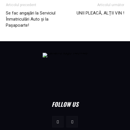
Articolul precedent
Articolul următor
Se fac angajări la Serviciul
UNII PLEACĂ, ALȚII VIN !
Înmatriculări Auto şi la
Paşapoarte!
FOLLOW US