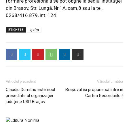
formare profesională se pot obţine la sediul instituţiei
din Brasov, Str. Lungă, Nr.1A, cam.8 sau la tel.
0268/416.879, int. 124.
ETICHETE
ajofm
Articolul precedent
Articolul următor
Claudiu Dumitriu este noul
Brașovul își propune să intre în
președinte al organizației
Cartea Recordurilor!
județene USR Brașov