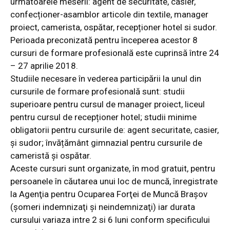
următoarele meserii: agent de securitate, casier,
confecționer-asamblor articole din textile, manager
proiect, camerista, ospătar, recepționer hotel si sudor.
Perioada preconizată pentru începerea acestor 8
cursuri de formare profesională este cuprinsă între 24
– 27 aprilie 2018.
Studiile necesare în vederea participării la unul din
cursurile de forma
re profesională sunt: studii
superioare pentru cursul de manager proiect, liceul
pentru cursul de recepționer hotel; studii minime
obligatorii pentru cursurile de: agent securitate, casier,
și sudor; învățământ gimnazial pentru cursurile de
cameristă și ospătar.
Aceste cursuri sunt organizate, în mod gratuit, pentru
persoanele în căutarea unui loc de muncă, înregistrate
la Agenţia pentru Ocuparea Forţei de Muncă Braşov
(şomeri indemnizaţi şi neindemnizaţi) iar durata
cursului variaza intre 2 si 6 luni conform specificului