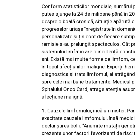
Conform statisticilor mondiale, numărul 
putea ajunge la 24 de milioane până în 2
despre o boală cronică, situație apărută ca
progreselor uriașe înregistrate în domeniul
personalizate și țin cont de fiecare subtip
remisie s-au prelungit spectaculos. Cât 
sistemului limfatic are o incidență constan
ani. Există mai multe forme de limfom, c
în topul afecțiunilor maligne. Experții he
diagnostica și trata limfomul, ei atrăgân
spre cele mai bune tratamente. Medicul 
Spitalului Onco Card, atrage atenția asup
afecțiune malignă.
1.
Cauzele limfomului, încă un mister. Pân
exacitate cauzele limfomului, însă medicii
declanșarea bolii. “Anumite mutații gene
prezența unor factori favorizanți de risc: 