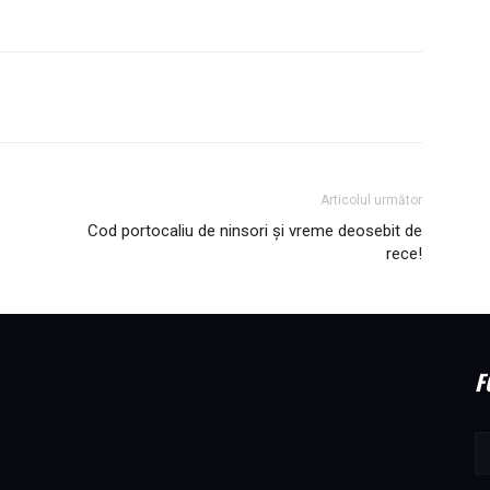
Articolul următor
Cod portocaliu de ninsori și vreme deosebit de
rece!
F