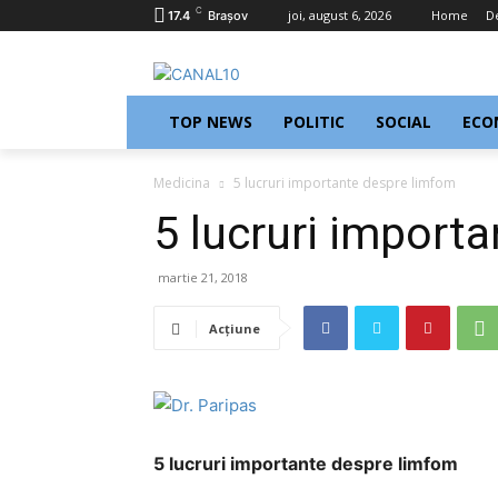
C
joi, august 6, 2026
Home
D
17.4
Braşov
TOP NEWS
POLITIC
SOCIAL
ECO
Medicina
5 lucruri importante despre limfom
5 lucruri import
martie 21, 2018
Acțiune
5 lucruri importante despre limfom