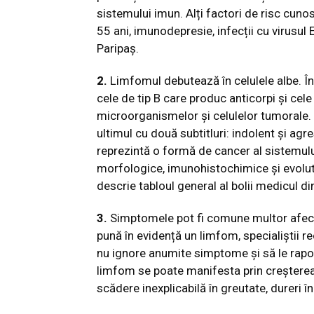
sistemului imun. Alți factori de risc cuno
55 ani, imunodepresie, infecții cu virusul
Paripaș.
2.
Limfomul debutează în celulele albe. În
cele de tip B care produc anticorpi și cele 
microorganismelor și celulelor tumorale. 
ultimul cu două subtitluri: indolent și agre
reprezintă o formă de cancer al sistemului 
morfologice, imunohistochimice și evolutiv
descrie tabloul general al bolii medicul d
3.
Simptomele pot fi comune multor afecți
pună în evidență un limfom, specialiștii 
nu ignore anumite simptome și să le rapo
limfom se poate manifesta prin creșterea î
scădere inexplicabilă în greutate, dureri în