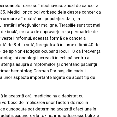
persoanelor care se îmbolnăvesc anual de cancer ar
035. Medicii oncologi vorbesc deja despre cancer ca
 urmare a îmbătrănirii populației, dar și a
 tratării afecțiunilor maligne. Terapiile sunt tot mai
 de boală, iar rata de supraviețuire și perioadele de
privește limfomul, această formă de cancer a
tă de 3-4 la sută, înregistrată în lume ultimii 40 de
el de tip Non-Hodgkin ocupând locul 10 ca frecvență
matologi și oncologi lucrează în echipă pentru a
d atenția asupra simptomelor și orientând pacienții
primar hematolog Carmen Paripaș, din cadrul
ra unor aspecte importante legate de acest tip de
ă la această oră, medicina nu a depistat cu
 vorbesc de implicarea unor factori de risc în
tice cunoscute pot determina această afecțiune în
radiații, expunerea la toxine, imunodepresia, boli ale