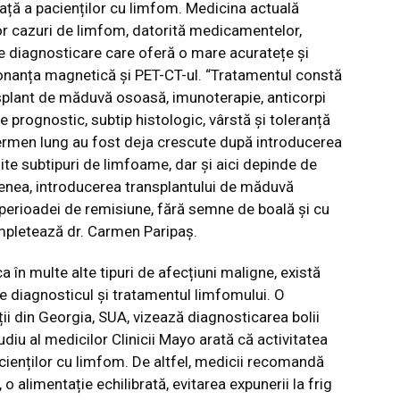
ață a pacienților cu limfom. Medicina actuală
or cazuri de limfom, datorită medicamentelor,
e diagnosticare care oferă o mare acuratețe și
zonanța magnetică și PET-CT-ul. “Tratamentul constă
nsplant de măduvă osoasă, imunoterapie, anticorpi
e prognostic, subtip histologic, vârstă și toleranță
termen lung au fost deja crescute după introducerea
ite subtipuri de limfoame, dar și aici depinde de
menea, introducerea transplantului de măduvă
perioadei de remisiune, fără semne de boală și cu
ompletează dr. Carmen Paripaș.
 în multe alte tipuri de afecțiuni maligne, există
e diagnosticul și tratamentul limfomului. O
ii din Georgia, SUA, vizează diagnosticarea bolii
udiu al medicilor Clinicii Mayo arată că activitatea
acienților cu limfom. De altfel, medicii recomandă
o alimentație echilibrată, evitarea expunerii la frig