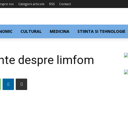
espre noi
Categorii articole
RSS
Contact
NOMIC
CULTURAL
MEDICINA
STIINTA SI TEHNOLOGIE
ante despre limfom