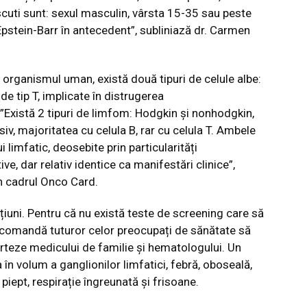
scuti sunt: sexul masculin, vârsta 15-35 sau peste
 Epstein-Barr în antecedent”, subliniază dr. Carmen
 organismul uman, există două tipuri de celule albe:
de tip T, implicate în distrugerea
”Există 2 tipuri de limfom: Hodgkin și nonhodgkin,
siv, majoritatea cu celula B, rar cu celula T. Ambele
limfatic, deosebite prin particularități
e, dar relativ identice ca manifestări clinice”,
in cadrul Onco Card.
uni. Pentru că nu există teste de screening care să
recomandă tuturor celor preocupați de sănătate să
rteze medicului de familie și hematologului. Un
n volum a ganglionilor limfatici, febră, oboseală,
 piept, respirație îngreunată și frisoane.