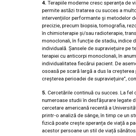
4.
Terapiile moderne cresc speranța de vi
permite astăzi tratarea cu succes a mult
intervențiilor performante și metodelor d
precizie, precum biopsia, tomografia, re
în chimioterapie și/sau radioterapie, tra
monoclonali, în funcție de stadiu, indice d
individuală. Șansele de supraviețuire pe 
terapiei cu anticorpi monoclonali, în anum
individualitatea fiecărui pacient. De ase
osoasă pe scară largă a dus la creșterea 
creșterea perioadei de supraviețuire”, c
5.
Cercetările continuă cu succes. La fel ca
numeroase studii în desfășurare legate d
cercetare americană recentă a Universităț
printr-o analiză de sânge, în timp ce un st
fizică poate crește speranța de viață a p
acestor persoane un stil de viață sănătos, 