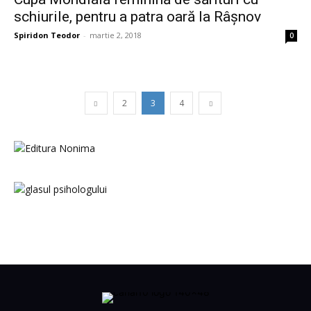
schiurile, pentru a patra oară la Râșnov
Spiridon Teodor
-
martie 2, 2018
0
2
3
4