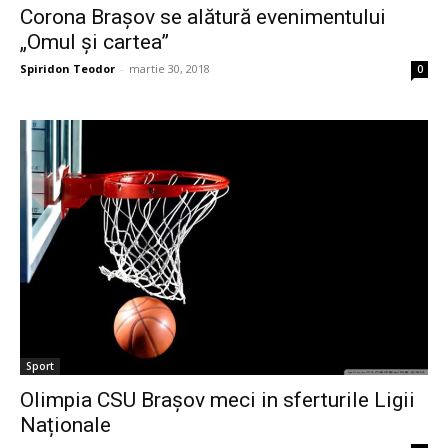
Corona Braşov se alătură evenimentului
„Omul şi cartea”
Spiridon Teodor
-
martie 30, 2018
0
Sport
Olimpia CSU Brașov meci in sferturile Ligii
Naționale