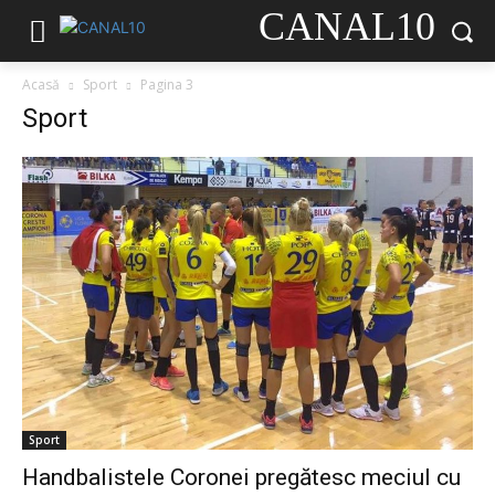
CANAL10
Acasă
Sport
Pagina 3
Sport
Sport
Handbalistele Coronei pregătesc meciul cu