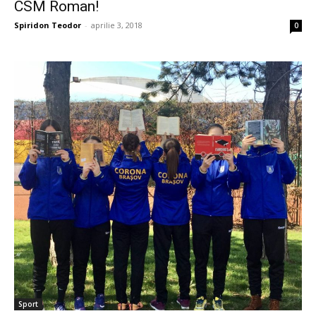
CSM Roman!
Spiridon Teodor
-
aprilie 3, 2018
0
Sport