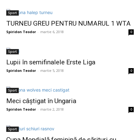
Sport
TURNEU GREU PENTRU NUMARUL 1 WTA
Spiridon Teodor
-
martie 6, 2018
0
Sport
Lupii în semifinalele Erste Liga
Spiridon Teodor
-
martie 5, 2018
0
Sport
Meci câștigat în Ungaria
Spiridon Teodor
-
martie 2, 2018
0
Sport
Cupa Mondială feminină de sărituri cu